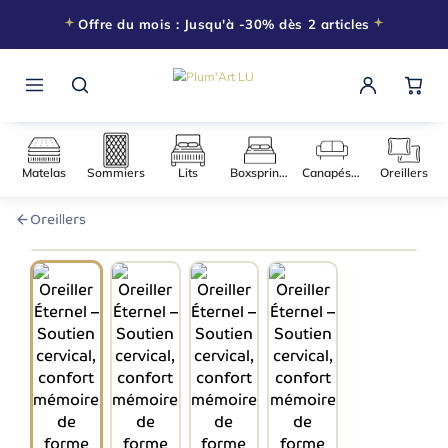
Offre du mois : Jusqu'à -30% dès 2 articles
Matelas
Sommiers
Lits
Boxsprings
Canapés-l
Oreillers
060 × 040
−30% DÈS 2 ARTICLES