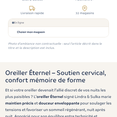
Livraison rapide
32 magasins
En ligne
Choisir mon magasin
Photo d'ambiance non contractuelle : seul l'article décrit dans le
titre et la description est inclus.
Oreiller Éternel – Soutien cervical,
confort mémoire de forme
Et si votre oreiller devenait l’allié discret de vos nuits les
plus paisibles ? L’
oreiller Éternel
signé Lindra & Sulka marie
maintien précis
et
douceur enveloppante
pour soulager les
tensions et favoriser un sommeil régénérant, nuit après
nuit. Apprécié pour son équilibre entre technicité et