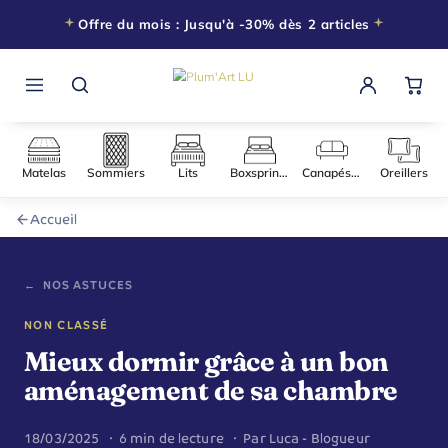
Offre du mois : Jusqu'à -30% dès 2 articles
Matelas
Sommiers
Lits
Boxsprings
Canapés-l
Accueil
← NOS ASTUCES
NON CLASSÉ
Mieux dormir grâce à un bon
aménagement de sa chambre
18/03/2025 · 6 min de lecture · Par Luca - Blogueur