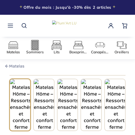
Offre du mois : Jusqu'à -30% dès 2 articles
Matelas
Sommiers
Lits
Boxsprings
Canapés-l
Matelas
090 × 200
LIVRAISON À 9€
−30% DÈS 2 ARTICLES
EXCLU WEB