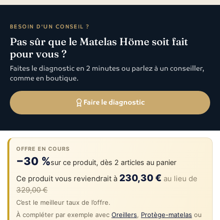
BESOIN D'UN CONSEIL ?
Pas sûr que le Matelas Höme soit fait
pour vous ?
Faites le diagnostic en 2 minutes ou parlez à un conseiller,
comme en boutique.
Faire le diagnostic
OFFRE EN COURS
−30 %
sur ce produit, dès 2 articles au panier
230,30 €
Ce produit vous reviendrait à
au lieu de
329,00 €
C’est le meilleur taux de l’offre.
À compléter par exemple avec
Oreillers
,
Protège-matelas
ou