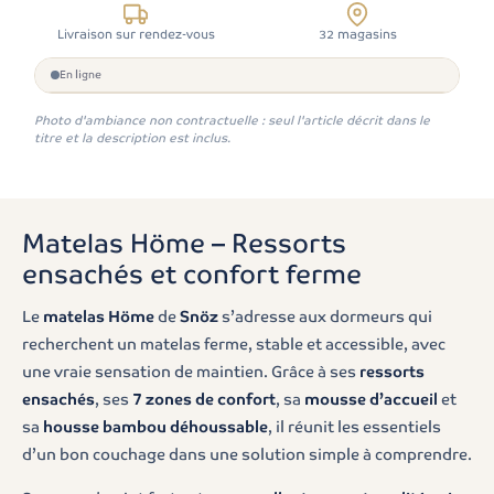
Livraison sur rendez-vous
32 magasins
En ligne
Photo d'ambiance non contractuelle : seul l'article décrit dans le
titre et la description est inclus.
Matelas Höme – Ressorts
ensachés et confort ferme
Le
matelas Höme
de
Snöz
s’adresse aux dormeurs qui
recherchent un matelas ferme, stable et accessible, avec
une vraie sensation de maintien. Grâce à ses
ressorts
ensachés
, ses
7 zones de confort
, sa
mousse d’accueil
et
sa
housse bambou déhoussable
, il réunit les essentiels
d’un bon couchage dans une solution simple à comprendre.