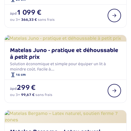
1 099 €
àpd
ou 3×
366,33 €
sans frais
Matelas Juno - pratique et déhoussable
à petit prix
Solution économique et simple pour équiper un lit à
moindre coût. Facile à…
16 cm
299 €
àpd
ou 3×
99,67 €
sans frais