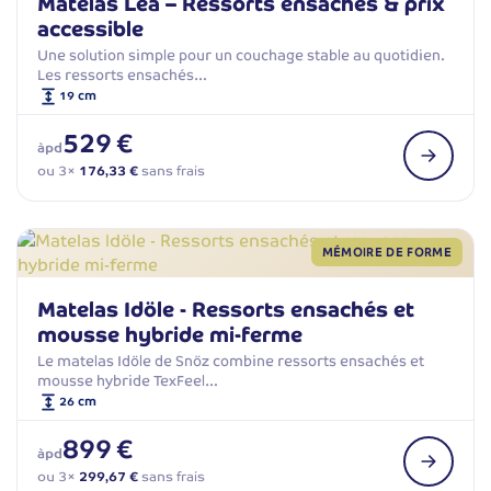
Matelas Léa – Ressorts ensachés & prix
accessible
Une solution simple pour un couchage stable au quotidien.
Les ressorts ensachés…
19 cm
529 €
àpd
ou 3×
176,33 €
sans frais
MÉMOIRE DE FORME
Matelas Idöle - Ressorts ensachés et
mousse hybride mi-ferme
Le matelas Idöle de Snöz combine ressorts ensachés et
mousse hybride TexFeel…
26 cm
899 €
àpd
ou 3×
299,67 €
sans frais