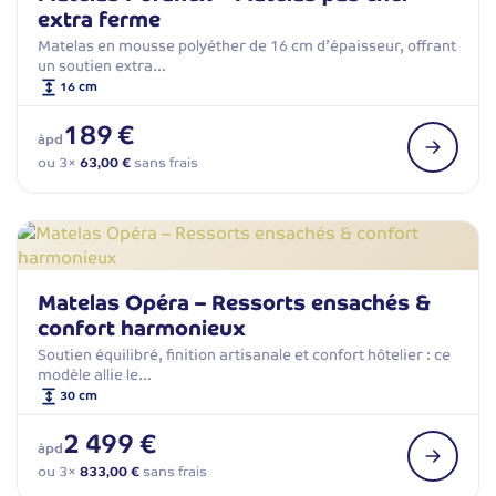
extra ferme
Matelas en mousse polyéther de 16 cm d’épaisseur, offrant
un soutien extra…
16 cm
189 €
àpd
ou 3×
63,00 €
sans frais
Matelas Opéra – Ressorts ensachés &
confort harmonieux
Soutien équilibré, finition artisanale et confort hôtelier : ce
modèle allie le…
30 cm
2 499 €
àpd
ou 3×
833,00 €
sans frais