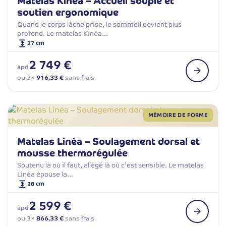
Matelas Kinéa – Accueil souple et
soutien ergonomique
Quand le corps lâche prise, le sommeil devient plus
profond. Le matelas Kinéa…
27 cm
2 749 €
àpd
ou 3×
916,33 €
sans frais
MÉMOIRE DE FORME
Matelas Linéa – Soulagement dorsal et
mousse thermorégulée
Soutenu là où il faut, allégé là où c’est sensible. Le matelas
Linéa épouse la…
28 cm
2 599 €
àpd
ou 3×
866,33 €
sans frais