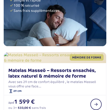
Simple et rapide
100 % sécurisé
Sans frais supplémentaires
MÉMOIRE DE FORME
Matelas Masseö – Ressorts ensachés,
latex naturel & mémoire de forme
Avec ses 29 cm de confort équilibré , le matelas Masseö
vous offre une face…
29 cm
1 599 €
àpd
ou 3×
533,00 €
sans frais