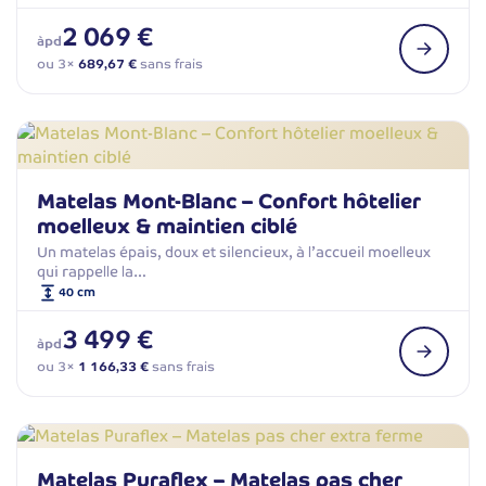
2 069 €
àpd
ou 3×
689,67 €
sans frais
Matelas Mont-Blanc – Confort hôtelier
moelleux & maintien ciblé
Un matelas épais, doux et silencieux, à l’accueil moelleux
qui rappelle la…
40 cm
3 499 €
àpd
ou 3×
1 166,33 €
sans frais
Matelas Puraflex – Matelas pas cher