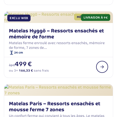
MÉMOIRE DE FORME
LIVRAISON À 9€
EXCLU WEB
Matelas Hyggö – Ressorts ensachés et
mémoire de forme
Matelas ferme enroulé avec ressorts ensachés, mémoire
de forme, 7 zones de…
24 cm
499 €
àpd
ou 3×
166,33 €
sans frais
Matelas Paris – Ressorts ensachés et
mousse ferme 7 zones
Un confort ferme qui convient à tous les âges. Le matelas