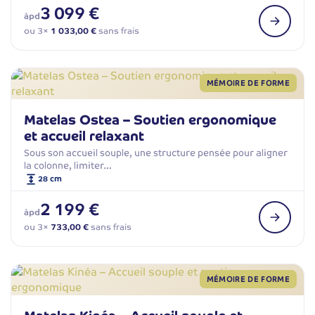
3 099 €
àpd
ou 3×
1 033,00 €
sans frais
MÉMOIRE DE FORME
Matelas Ostea – Soutien ergonomique
et accueil relaxant
Sous son accueil souple, une structure pensée pour aligner
la colonne, limiter…
28 cm
2 199 €
àpd
ou 3×
733,00 €
sans frais
MÉMOIRE DE FORME