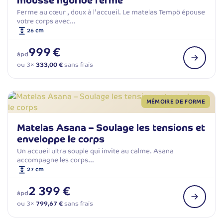
mousse hybride ferme
Ferme au cœur , doux à l’accueil. Le matelas Tempö épouse
votre corps avec…
26 cm
999 €
àpd
ou 3×
333,00 €
sans frais
MÉMOIRE DE FORME
Matelas Asana – Soulage les tensions et
enveloppe le corps
Un accueil ultra souple qui invite au calme. Asana
accompagne les corps…
27 cm
2 399 €
àpd
ou 3×
799,67 €
sans frais