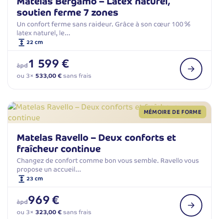
Matelas Bergamo – Latex naturel,
soutien ferme 7 zones
Un confort ferme sans raideur. Grâce à son cœur 100 %
latex naturel, le…
22 cm
1 599 €
àpd
ou 3×
533,00 €
sans frais
MÉMOIRE DE FORME
Matelas Ravello – Deux conforts et
fraîcheur continue
Changez de confort comme bon vous semble. Ravello vous
propose un accueil…
23 cm
969 €
àpd
ou 3×
323,00 €
sans frais