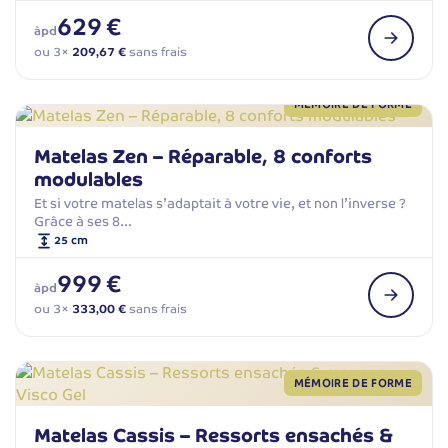
629 €
àpd
ou 3×
209,67 €
sans frais
MÉMOIRE DE FORME
Matelas Zen – Réparable, 8 conforts
modulables
Et si votre matelas s’adaptait à votre vie, et non l’inverse ?
Grâce à ses 8…
25 cm
999 €
àpd
ou 3×
333,00 €
sans frais
MÉMOIRE DE FORME
Matelas Cassis – Ressorts ensachés &