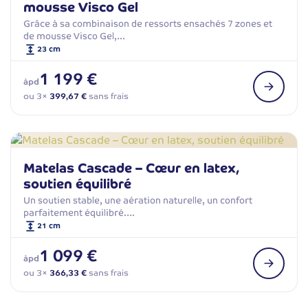
mousse Visco Gel
Grâce à sa combinaison de ressorts ensachés 7 zones et
de mousse Visco Gel,…
23 cm
1 199 €
àpd
ou 3×
399,67 €
sans frais
Matelas Cascade – Cœur en latex,
soutien équilibré
Un soutien stable, une aération naturelle, un confort
parfaitement équilibré.…
21 cm
1 099 €
àpd
ou 3×
366,33 €
sans frais