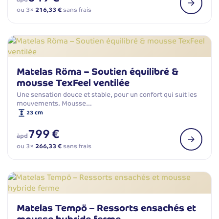
ou 3×
216,33 €
sans frais
Matelas Röma – Soutien équilibré &
mousse TexFeel ventilée
Une sensation douce et stable, pour un confort qui suit les
mouvements. Mousse…
23 cm
799 €
àpd
ou 3×
266,33 €
sans frais
Matelas Tempö – Ressorts ensachés et