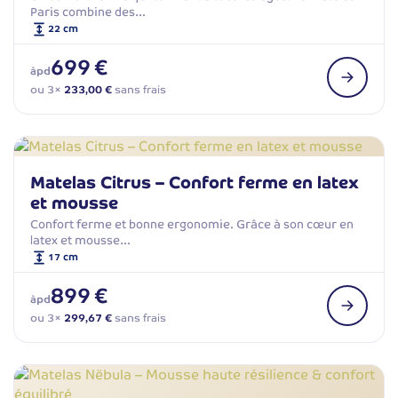
Paris combine des…
22 cm
699 €
àpd
ou 3×
233,00 €
sans frais
Matelas Citrus – Confort ferme en latex
et mousse
Confort ferme et bonne ergonomie. Grâce à son cœur en
latex et mousse…
17 cm
899 €
àpd
ou 3×
299,67 €
sans frais