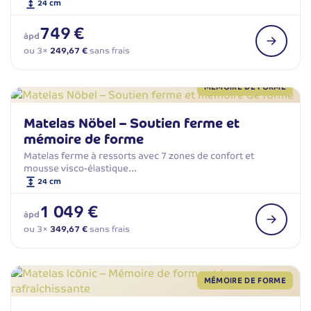
24 cm
749 €
àpd
ou 3×
249,67 €
sans frais
MÉMOIRE DE FORME
Matelas Nöbel – Soutien ferme et
mémoire de forme
Matelas ferme à ressorts avec 7 zones de confort et
mousse visco-élastique…
24 cm
1 049 €
àpd
ou 3×
349,67 €
sans frais
MÉMOIRE DE FORME