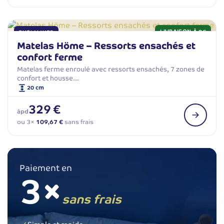
LIVRAISON À 9€
EXCLU WEB
Matelas Höme – Ressorts ensachés et
confort ferme
Matelas ferme enroulé avec ressorts ensachés, 7 zones de
confort et housse…
20 cm
329 €
àpd
ou 3×
109,67 €
sans frais
Paiement en
3×
sans frais