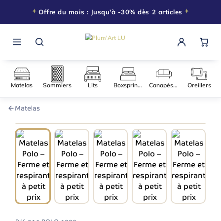
Offre du mois : Jusqu'à -30% dès 2 articles
Matelas
Sommiers
Lits
Boxsprings
Canapés-l
Matelas
090 × 200
−30% DÈS 2 ARTICLES