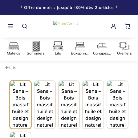
Offre du mois : Jusqu'à -30% dès 2 articles
Matelas
Sommiers
Lits
Boxsprings
Canapés-l
Lits
090 × 200
−15% DÈS 2 ARTICLES