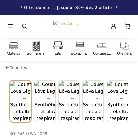
Offre du mois : Jusqu'à -30% dès 2 articles
Matelas
Sommiers
Lits
Boxsprings
Canapés-l
Couettes
140 × 200
−30% DÈS 2 ARTICLES
Réf.
863-LOVA-1005