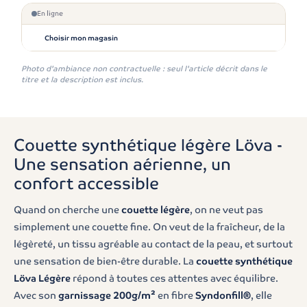
En ligne
Choisir mon magasin
Photo d'ambiance non contractuelle : seul l'article décrit dans le
titre et la description est inclus.
Couette synthétique légère Löva -
Une sensation aérienne, un
confort accessible
Quand on cherche une
couette légère
, on ne veut pas
simplement une couette fine. On veut de la fraîcheur, de la
légèreté, un tissu agréable au contact de la peau, et surtout
une sensation de bien-être durable. La
couette synthétique
Löva Légère
répond à toutes ces attentes avec équilibre.
Avec son
garnissage 200g/m²
en fibre
Syndonfill®
, elle