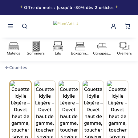
Offre du mois : Jusqu'à -30% dès 2 articles
Matelas
Sommiers
Lits
Boxsprings
Canapés-l
Couettes
140 × 200
−30% DÈS 2 ARTICLES