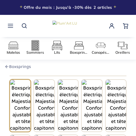
Offre du mois : Jusqu'à -30% dès 2 articles
Matelas
Sommiers
Lits
Boxsprings
Canapés-l
Boxsprings
160 × 200
−20% DÈS 2 ARTICLES