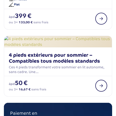
Plat
399 €
àpd
ou 3×
133,00 €
sans frais
4 pieds extérieurs pour sommier –
Compatibles tous modèles standards
Ces 4 pieds transforment votre sommier en lit autonome,
sans cadre. Une…
50 €
àpd
ou 3×
16,67 €
sans frais
Paiement en