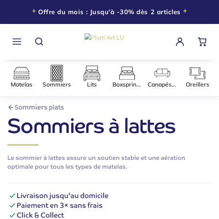
Offre du mois : Jusqu'à -30% dès 2 articles
Matelas
Sommiers
Lits
Boxsprings
Canapés-l
Sommiers plats
Sommiers à lattes
Le sommier à lattes assure un soutien stable et une aération
optimale pour tous les types de matelas.
Livraison jusqu'au domicile
Paiement en 3× sans frais
Click & Collect