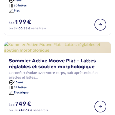
2 ans
30 lattes
Plat
199 €
àpd
ou 3×
66,33 €
sans frais
Sommier Active Moove Plat – Lattes
réglables et soutien morphologique
Le confort évolue avec votre corps, nuit après nuit. Ses
ailettes et lattes…
10 ans
27 lattes
Électrique
749 €
àpd
ou 3×
249,67 €
sans frais